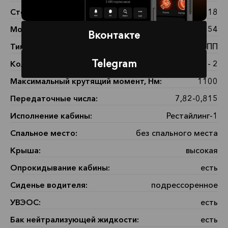
Степень сжатия:
18
Модель КПП:
KAMAZ-154
Вконтакте
Тип КП:
МКПП
Telegram
Количество передач:
вперед - 10, назад - 2
Максимальный крутящий момент, Нм:
1100
Передаточные числа:
7,82-0,815
Исполнение кабины:
Рестайлинг-1
Спальное место:
без спального места
Крыша:
высокая
Опрокидывание кабины:
есть
Сиденье водителя:
подрессоренное
УВЭОС:
есть
Бак нейтрализующей жидкости:
есть