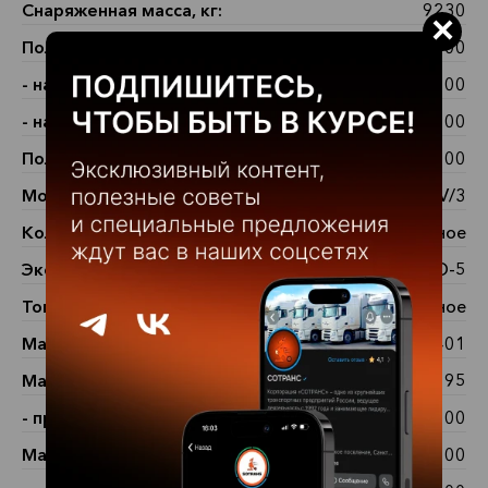
Снаряженная масса, кг:
9230
×
Полная масса автомобиля, кг:
26000
- на переднюю ось:
9000
- на задний мост:
10000 и 7000
Полная масса автопоезда, кг:
44000
Модель ДВС:
Daimler OM 457LA. V/3
Количество, расположение цилиндров:
6, рядное
Экологический класс:
ЕВРО-5
Топливо:
дизельное
Максимальная мощность, лс:
401
Максимальная мощность, кВт:
295
- при частоте вращения, об/мин:
1900
Максимальный крутящий момент, Нм:
2000