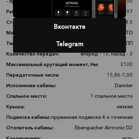
- при частоте вращения, об/мин:
1100
Рабочий объем, л:
11.97
Степень сжатия:
18.5
Вконтакте
Модель КПП:
ZF 12AS2130 TD
Тип КП:
АКПП
Telegram
Количество передач:
вперед - 12, назад - 2
Максимальный крутящий момент, Нм:
2100
Передаточные числа:
15,86-1,00
Исполнение кабины:
Daimler
Спальное место:
1 спальное место
Крыша:
низкая
Подвеска кабины:
пружинная подвеска 4-х точечная
Отопитель кабины:
Eberspacher Airtronic D2
Кондиционер:
есть