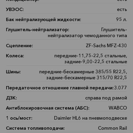
УВЭОС:
есть
Бак нейтрализующей жидкости:
95 л.
Глушитель-нейтрализатор:
Глушитель-
нейтрализатор чемоданного типа
Сцепление:
ZF-Sachs MFZ-430
Колеса:
передние-11,75-22,5 стальные,
задние-9,00-22,5 стальные
Шины:
передние-бескамерные 385/55 R22,5,
задние-бескамерные 315/70 R22,5
Передаточное отношение главной передачи:
3.077
ДЗК:
справа под рамой
Антиблокировочная система (АБС):
WABCO
1 ось/мост:
Daimler HL6 на пневмоподвеске
Система топливоподачи:
Common Rail