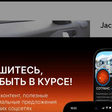
Jac
Основ
Цена:
Год:
Расхо
Объем
Разме
Палле
Заказать автомобиль
Автом