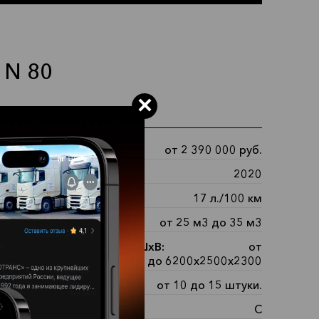
 N 80
×
ные характеристики
от 2 390 000 руб.
2020
д:
17 л./100 км
 грузового отсека:
от 25 м3 до 35 м3
ры грузового отсека ДхШхВ:
от
5200х2200х2200 до 6200х2500х2300
товместимость:
от 10 до 15 штуки.
обиль категории:
С