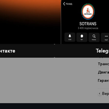
Описа
элек
сеп
кол
зам
Эколо
нтакте
Tele
Грузо
Транс
Двига
Гаран
Вер