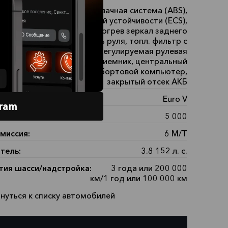
ние:
Антипробуксовачная система (АBS),
система курсовой устойчивости (ECS),
тростеклоподъемники, обогрев зеркал заднего
вида, гидроусилитель руля, топл. фильтр с
аратором и подогревом, регулируемая рулевая
онка, магнитола AM\FM приемник, центральный
ок, комфортное сиденье, бортовой компьютер,
закрытый отсек АКБ
гический класс:
Euro V
gram
подъемность, кг:
5 000
миссия:
6 М/Т
тель:
3.8 152 л. с.
тия шасси/надстройка:
3 года или 200 000
км/1 год или 100 000 км
нуться к списку автомобилей