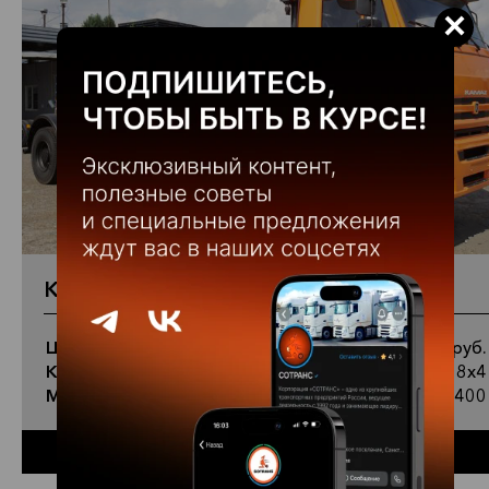
×
КАМАЗ 65201-3010-49(B5)
Цена
5 623 200 руб.
Колесная формула
8х4
Мощность
400
Купить