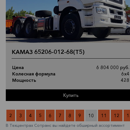
КАМАЗ 65206-012-68(Т5)
Цена
6 804 000 руб.
Колесная формула
6х4
Мощность
428
Купить
2
3
4
5
6
7
8
9
10
11
12
1
В Техцентрах Сотранс вы найдете обширный ассортимент