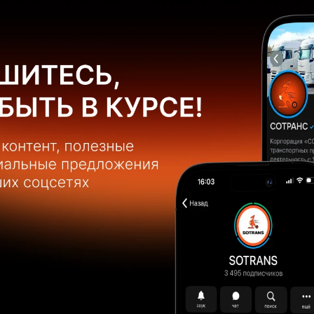
)
КА
Основ
Цена:
Мощн
Короб
Шины
Объём
Колес
Топли
Заказать автомобиль