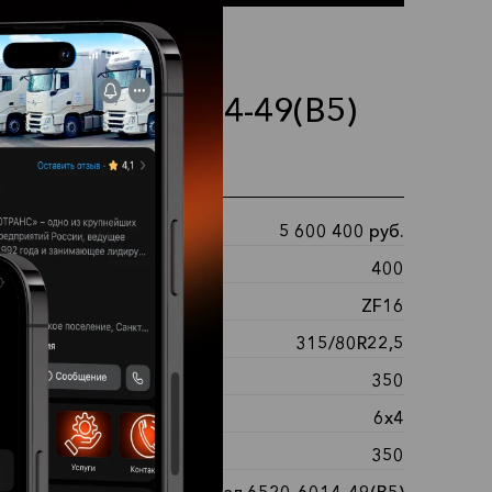
МАЗ 6520-6014-49(B5)
ные характеристики
5 600 400 руб.
ость:
400
ка передач:
ZF16
:
315/80R22,5
 топливного бака:
350
ная формула:
6х4
вные баки, л:
350