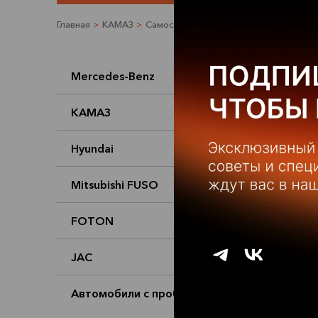
Главная
>
КАМАЗ
>
Самосвалы
>
КАМАЗ 6520-6014-49(B5
Mercedes-Benz
КАМАЗ
Hyundai
Mitsubishi FUSO
FOTON
JAC
Автомобили с пробегом