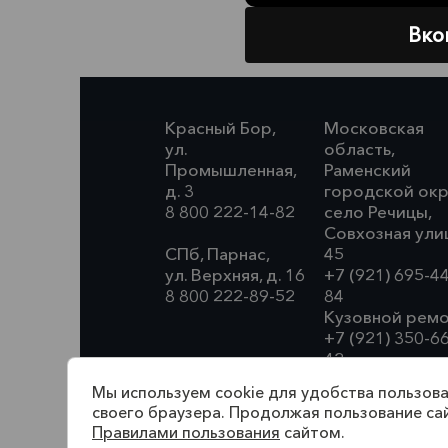
Вко
Красный Бор,
Московская
ул.
область,
Промышленная,
Раменский
д. 3
городской окр
8 800 222-14-82
село Речицы,
Совхозная ули
СПб, Парнас,
45
ул. Верхняя, д. 16
+7 (921) 695-4
8 800 222-89-52
84
Кузовной ремо
+7 (921) 350-6
42
Мы используем cookie для удобства пользова
своего браузера. Продолжая пользование са
Правилами пользования
сайтом.
По