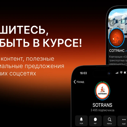
КА
Основ
Цена:
Мощн
Короб
Шины
Объём
Колес
Заказать автомобиль
Топли