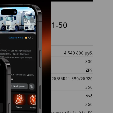
МАЗ 45141-011-50
ные характеристики
4 540 800 руб.
ость:
300
ка передач:
ZF9
:
425/85R21 390/95R20
 топливного бака:
350
ная формула:
6х6
вные баки, л:
350