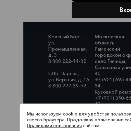
Вко
Красный Бор,
Московская
ул.
область,
Промышленная,
Раменский
д. 3
городской окр
8 800 222-14-82
село Речицы,
Совхозная ули
СПб, Парнас,
45
ул. Верхняя, д. 16
+7 (921) 695-4
8 800 222-89-52
84
Кузовной ремо
+7 (921) 350-6
42
Мы используем cookie для удобства пользова
своего браузера. Продолжая пользование са
Правилами пользования
сайтом.
По