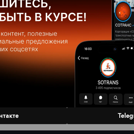
ортировка:
цена (по возрастанию)
цена (по убыванию)
нтакте
Tele