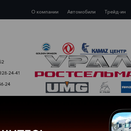
О компании
Автомобили
Трейд-ин
52
 328-24-41
46-24