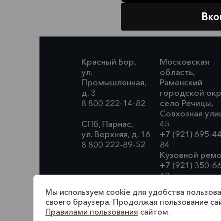
Вко
Красный Бор,
Московская
ул.
область,
Промышленная,
Раменский
д. 3
городской окр
8 800 222-14-82
село Речицы,
Совхозная ули
СПб, Парнас,
45
ул. Верхняя, д. 16
+7 (921) 695-4
8 800 222-89-52
84
Кузовной ремо
+7 (921) 350-6
42
Мы используем cookie для удобства пользова
своего браузера. Продолжая пользование са
Правилами пользования
сайтом.
По