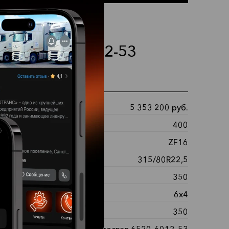
МАЗ 6520-6012-53
ные характеристики
5 353 200 руб.
ость:
400
ка передач:
ZF16
:
315/80R22,5
 топливного бака:
350
ная формула:
6х4
вные баки, л:
350