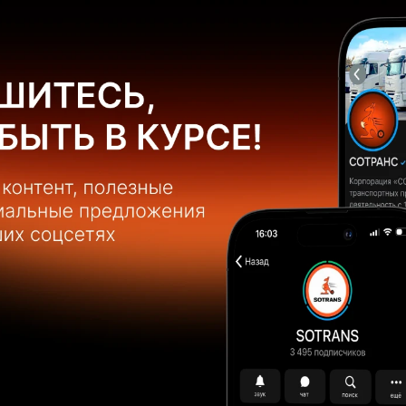
КА
Основ
Цена:
Мощн
Короб
Шины
Заказать автомобиль
Объём
Колес
Топли