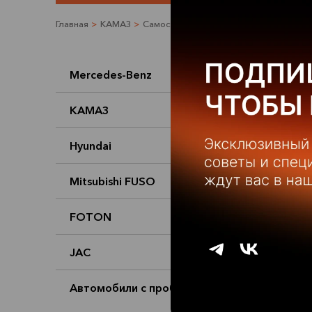
Главная
>
КАМАЗ
>
Самосвалы
>
КАМАЗ 6520-6012-53
Mercedes-Benz
КАМАЗ
Hyundai
Mitsubishi FUSO
FOTON
JAC
Автомобили с пробегом