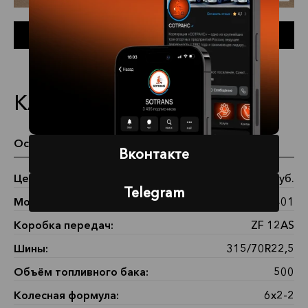
Заказать автомобиль
КАМАЗ 65209-002-87(S5)
Основные характеристики
Вконтакте
Цена:
6 930 000 руб.
Telegram
Мощность:
401
Коробка передач:
ZF 12АS
Шины:
315/70R22,5
Объём топливного бака:
500
Колесная формула:
6x2-2