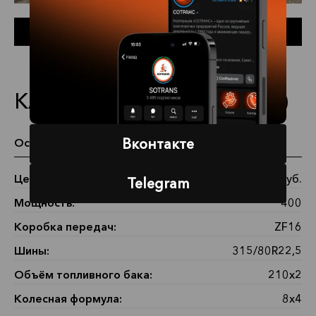
Заказать автомобиль
КАМАЗ 65201-3950-49(B5)
Вконтакте
Основные характеристики
Цена:
5 710 800 руб.
Telegram
Мощность:
400
Коробка передач:
ZF16
Шины:
315/80R22,5
Объём топливного бака:
210х2
Колесная формула:
8х4