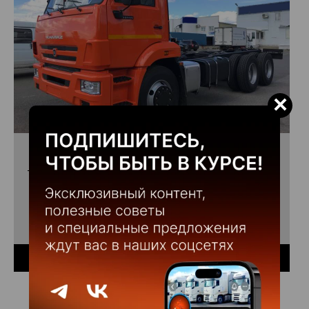
×
КАМАЗ 65115-3967-48(A5)
Цена
4 132 800 руб.
Колесная формула
6х4
Мощность
300
Купить