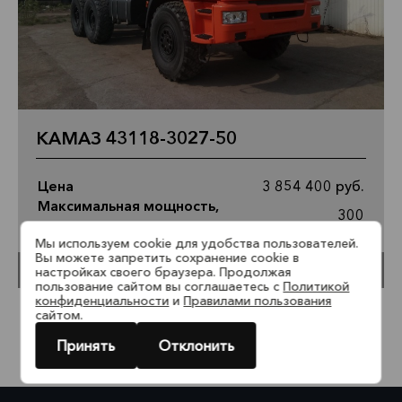
КАМАЗ 43118-3027-50
Цена
3 854 400 руб.
Максимальная мощность,
300
лс
Мы используем cookie для удобства пользователей.
Вы можете запретить сохранение cookie в
Временно недоступно
настройках своего браузера. Продолжая
пользование сайтом вы соглашаетесь с
Политикой
конфиденциальности
и
Правилами пользования
сайтом.
1
2
3
4
5
6
7
Принять
Отклонить