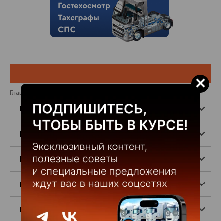
×
Главная
>
КАМАЗ
>
Шасси
>
КАМАЗ 43502-3026-50
Mercedes-Benz
КАМАЗ
Hyundai
Mitsubishi FUSO
FOTON