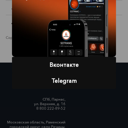
JAC
Автомобили с пробегом
Сортировка:
цена (по возрастанию)
цена (по убыванию)
Вконтакте
Красный Бор,
Telegram
ул. Промышленная, д. 3
8 800 222-14-82
СПб, Парнас,
ул. Верхняя, д. 16
8 800 222-89-52
Московская область, Раменский
городской округ, село Речицы,