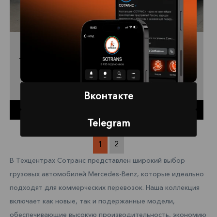
Mercedes-Benz Tourismo E5
Исполнение шасси
Автобус
Мощность
408 л.с. (300 кВт)
Вконтакте
Купить
Telegram
1
2
В Техцентрах Сотранс представлен широкий выбор
грузовых автомобилей Mercedes-Benz, которые идеально
подходят для коммерческих перевозок. Наша коллекция
включает как новые, так и подержанные модели,
обеспечивающие высокую производительность, экономию