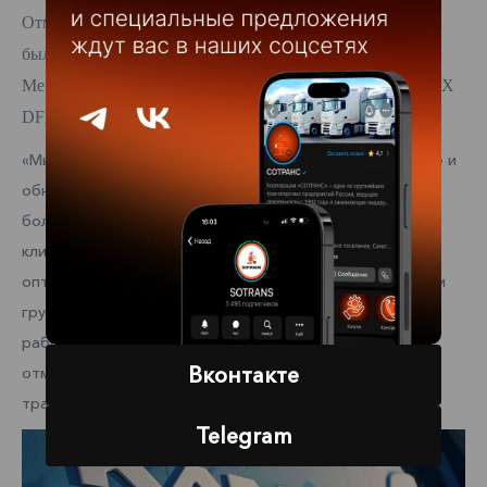
Отметим, что в 2024 году автопарк «ФТК «СОТРАНС»
был пополнен на 220 тягачей: в работу были введены
Mercedes-Benz Actros 1848, КАМАЗ 54901 и
Dongfeng
GX
DFH4180.
«Мы продолжим инвестировать средства в расширение и
обновление нашего автопарка, чтобы обеспечить еще
более эффективную и надежную логистику для наших
клиентов. Увеличение количества тягачей позволит нам
оптимизировать маршруты и сократить время доставки
грузов. Это особенно важно для наших клиентов,
работающих в сфере электронной коммерции», –
Вконтакте
отмечает исполнительный директор «Федеральной
транспортной компании «СОТРАНС» Максим Федоров.
Telegram