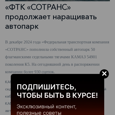
«ФТК «СОТРАНС»
продолжает наращивать
автопарк
В декабре 2024 года «Федеральная транспортная компания
«СОТРАНС» пополнила собственный автопарк 50
флагманскими седельными тягачами КАМАЗ 54901
поколения К5. На сегодняшний день в распоряжении
×
компании более 930 сцепок.
КАМАЗ 54901 поколения К5 – это магистральный
седельный тягач линейки пятого поколения, оснащенный
кабиной большого размера, новым рядным двигателем
КАМАЗ Р6 мощностью 450-550 л.с. и 12-ступенчатой
автоматизированной коробкой передач ZF Traxon.