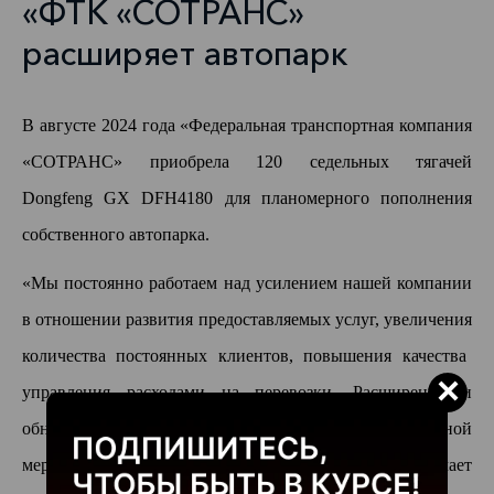
«ФТК «СОТРАНС»
расширяет автопарк
В августе 2024 года
«Федеральная транспортная компания
«СОТРАНС»
приобрела 120 седельных тягаче
й
Dongfeng
GX
DFH4180
для
планомерного пополнения
собственного автопарка.
«Мы постоянно работаем над усилением нашей компании
в отношении
развития предоставляемых услуг, увеличения
количества постоянных клиенто
в, повышения качества
×
управления расходами на перевозки. Расширение и
обновление собственного автопарка позволяет в полной
мере реализовывать эти задачи,
– отмечает