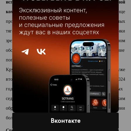
исполнительный директор «Федеральной транспортной
компании «СОТРАНС» Максим Федоров
. – В конце
прошлого года мы уже закупали партию седельных
тягачей
Dongfeng
.
Они отлично показали себя как с точки
зрения надежности, так и легкости в
сервисном
обслуживании и ремонте. Поэтому мы приняли решени
е
пополнить
автопарк автомобилями данной марки».
Крупная партия новой техники была закуплена уже
второй раз за текущий год.
Напомним, что в марте 2024
года компанией были введены в работу
20
новых
седельных тягачей Mercedes-Benz
Actros
1848.
Таким
образом, на сегодняшний день в распоряжении компании
более 85
0
сцепок.
Вконтакте
Справка о компании