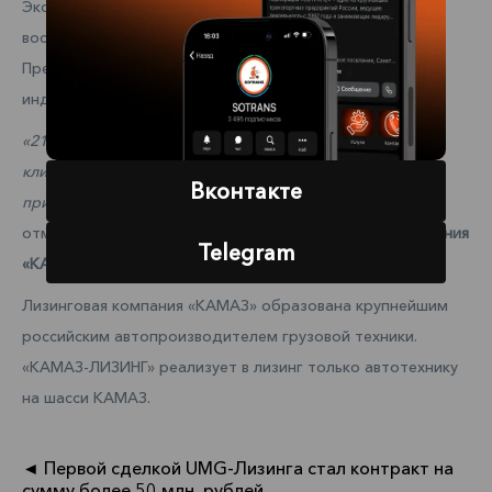
Экспресс-проверка позволяет получить одобрение за
восемь часов с минимальным объёмом документов.
Предложение распространяется на юридических лиц и
индивидуальных предпринимателей.
«21 год компания работает над тем, чтобы предлагать
клиентам только выгодные условия сотрудничества на
Вконтакте
приобретение отечественных грузовиков»
, –
отметил
генеральный директор АО «Лизинговая компания
Telegram
«КАМАЗ» Андрей Гладков
.
Лизинговая компания «КАМАЗ» образована крупнейшим
российским автопроизводителем грузовой техники.
«КАМАЗ-ЛИЗИНГ» реализует в лизинг только автотехнику
на шасси КАМАЗ.
◄ Первой сделкой UMG-Лизинга стал контракт на
сумму более 50 млн. рублей