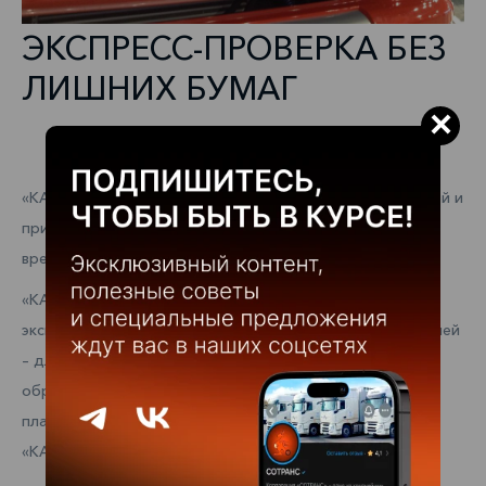
ЭКСПРЕСС-ПРОВЕРКА БЕЗ
ЛИШНИХ БУМАГ
×
«КАМАЗ-ЛИЗИНГ» упрощает процесс получения грузовой и
прицепной техники в лизинг для всех, кто ценит своё
время.
«КАМАЗ-ЛИЗИНГ» увеличил лимит финансирования при
экспресс-проверке лизингополучателей: до 50 млн рублей
– для всех клиентов, до 100 млн рублей – для повторно
обратившихся, которые имеют положительную
платёжную дисциплину в АО «Лизинговая компания
«КАМАЗ» не менее одного года.