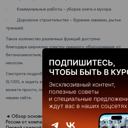
· Коммунальные работы – уборка снега и мусора
· Дорожное строительство – бурение скважин, рытье
траншей.
Такое количество различных функций доступно
благодаря широкому спектру сменного оборудования: от
бетоносмесителя, до снегоочистителя и щетки с водяным
насосом.
Смотрите подробный обзор мини-погрузчика UMG
SL1000, а задать вопросы и приобрести технику вы
можете просто, позвонив по телефонам, указанным на
нашем сайте.
◄ Обзор основных моделей представленных в
России от компании DONGFENG
Первой сделкой UMG-Лизинга стал контракт на