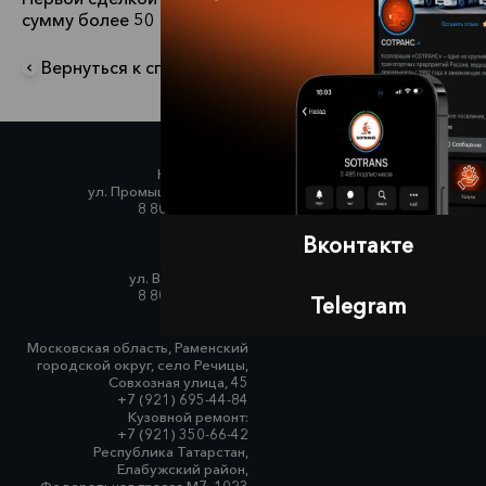
сумму более 50 млн. рублей ►
Вернуться к списку новостей
Красный Бор,
ул. Промышленная, д. 3
8 800 222-14-82
Вконтакте
СПб, Парнас,
ул. Верхняя, д. 16
8 800 222-89-52
Telegram
Московская область, Раменский
городской округ, село Речицы,
Совхозная улица, 45
+7 (921) 695-44-84
Кузовной ремонт:
+7 (921) 350-66-42
Республика Татарстан,
Елабужский район,