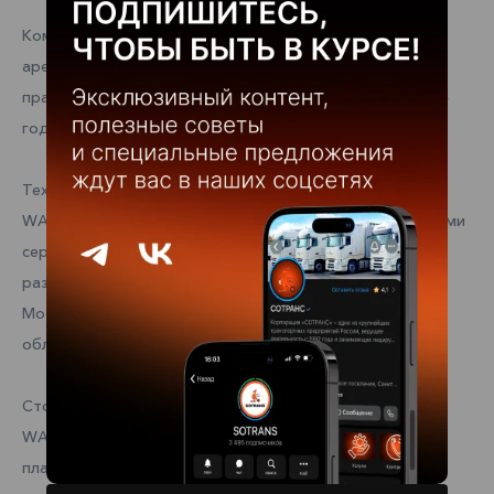
Компания SOTRANS дарит первое ТО при оформлении
аренды шторного полуприцепа SOTRANS WALLAROO с
правом выкупа. Акция действует с 1 по 31 декабря 2024
года.
Техническое обслуживание полуприцепов SOTRANS
WALLAROO может быть осуществлено в одном из восьми
сервисных центров компании, которые расположены в
различных регионах России: Санкт-Петербурге,
Московской, Ленинградской, Ростовской и Иркутской
областях, Республике Татарстан и Красноярском крае.
Стоимость аренды шторных полуприцепов SOTRANS
WALLAROO начинается от 140 000 рублей. В арендный
платеж включены КАСКО, регулярное техническое и