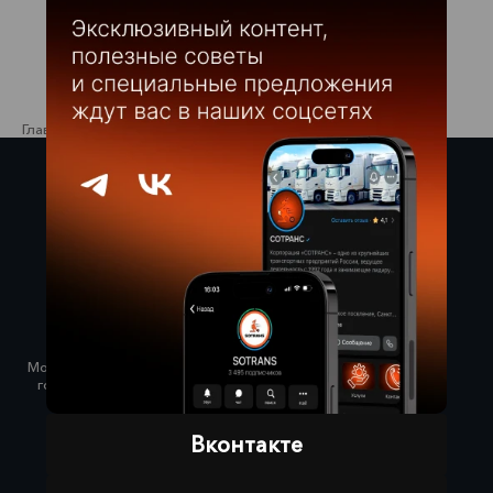
Главная
>
Сервис
>
Техническое обслуживание
Красный Бор,
ул. Промышленная, д. 3
8 800 222-14-82
СПб, Парнас,
ул. Верхняя, д. 16
8 800 222-89-52
Московская область, Раменский
городской округ, село Речицы,
Совхозная улица, 45
+7 (921) 695-44-84
Кузовной ремонт:
Вконтакте
+7 (921) 350-66-42
Республика Татарстан,
Елабужский район,